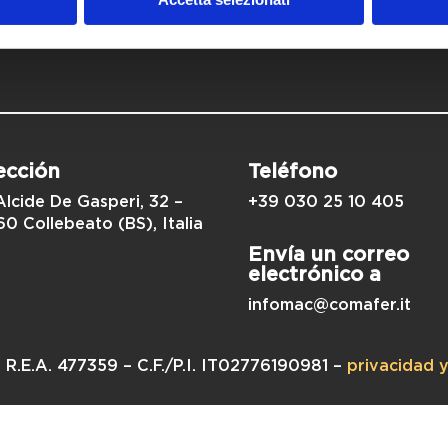
sponder a tus
ección
Teléfono
Alcide De Gasperi, 32 –
+39 030 25 10 405
0 Collebeato (BS), Italia
Envía un correo
electrónico a
infomac@comafer.it
 R.E.A. 477359 – C.F./P.I. IT02776190981 –
privacidad 