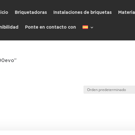
icio
Briquetadoras
Instalaciones de briquetas
Materia
nibilidad
Ponte en contacto con
00evo”