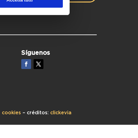
Síguenos
y cookies
– créditos:
clickevia