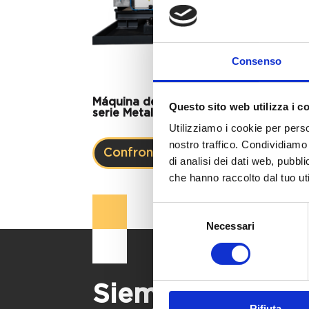
Consenso
Máquina de briquetado de la
Questo sito web utilizza i c
serie Metalpress 900 EVO
Utilizziamo i cookie per perso
nostro traffico. Condividiamo 
Confronta
di analisi dei dati web, pubbl
che hanno raccolto dal tuo uti
Selezione
Necessari
del
consenso
Siempre estamos
Rifiuta