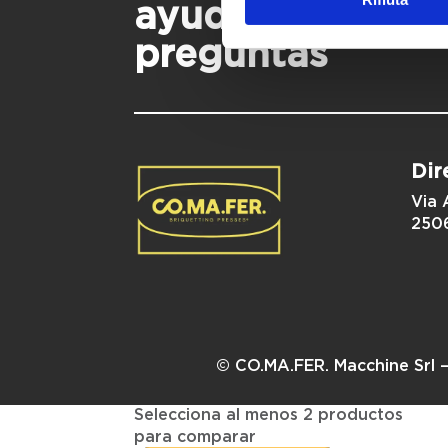
ayudarte y a re
preguntas
Dir
Via 
2506
© CO.MA.FER. Macchine Srl –
Selecciona al menos 2 productos
para comparar