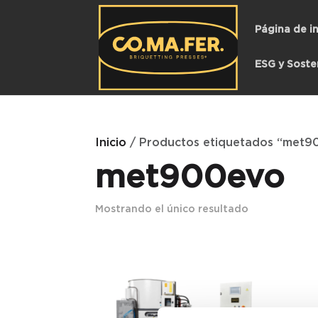
Página de in
ESG y Soste
Inicio
/ Productos etiquetados “met9
met900evo
Mostrando el único resultado