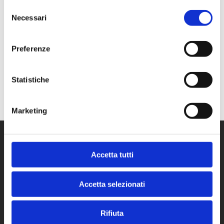
Cerca
Selezione
Necessari
del
consenso
Recent Posts
Preferenze
Recent Comments
Statistiche
Nessun commento da mostrare.
Marketing
Accetta tutti
Accetta selezionati
Rifiuta