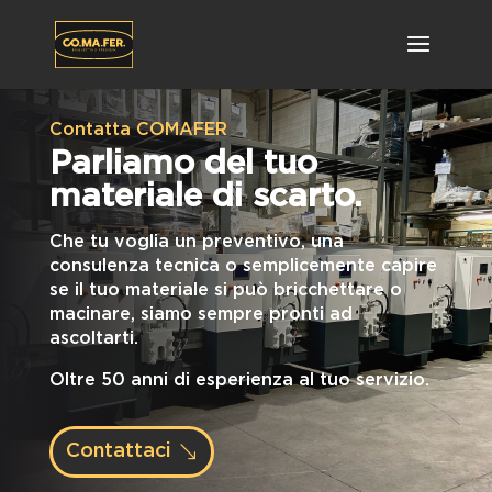
Contatta COMAFER
Parliamo del tuo
materiale di scarto.
Che tu voglia un preventivo, una
consulenza tecnica o semplicemente capire
se il tuo materiale si può bricchettare o
macinare, siamo sempre pronti ad
ascoltarti.
Oltre 50 anni di esperienza al tuo servizio.
Contattaci