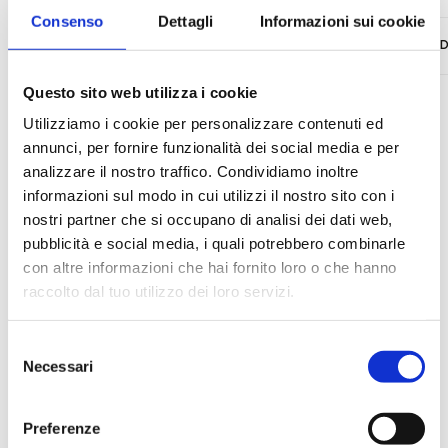
Consenso
Dettagli
Informazioni sui cookie
Ottimizzazione
Ottimizzata
D
spazi
Questo sito web utilizza i cookie
Utilizziamo i cookie per personalizzare contenuti ed
annunci, per fornire funzionalità dei social media e per
analizzare il nostro traffico. Condividiamo inoltre
informazioni sul modo in cui utilizzi il nostro sito con i
FAQ
nostri partner che si occupano di analisi dei dati web,
pubblicità e social media, i quali potrebbero combinarle
con altre informazioni che hai fornito loro o che hanno
FAQ Installazioni
raccolto dal tuo utilizzo dei loro servizi.
Selezione
Necessari
del
Qual è la differenza
consenso
tra installazione
automatizzata, stand-
Preferenze