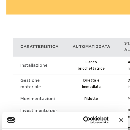
ST
CARATTERISTICA
AUTOMATIZZATA
A
Fianco
A
Installazione
bricchettatrice
m
Gestione
Diretta e
D
materiale
immediata
i
Movimentazioni
Ridotte
M
Investimento per
P
Contenuto
macchina
e
Automazione
Elevata
E