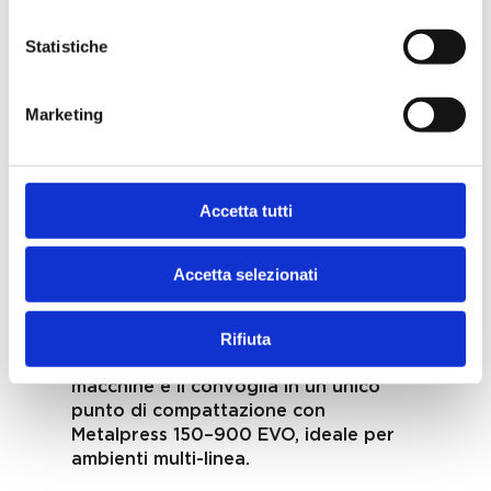
alone e centralizzata?
Statistiche
Le tre configurazioni si distinguono
per contesto d’uso e livello di
automazione. L’installazione
Marketing
automatizzata abbina la
bricchettatrice a un’insaccatrice Rotor
per stoccare i bricchetti in sacchetti in
modo sequenziale, ideale per legno,
Accetta tutti
carta, plastica e biomasse.
L’installazione stand-alone posiziona
la bricchettatrice Metalpress 100 EVO
Accetta selezionati
direttamente a bordo della macchina
utensile, adatta a officine con un
Rifiuta
centro di lavoro. L’installazione
centralizzata raccoglie i trucioli da più
macchine e li convoglia in un unico
punto di compattazione con
Metalpress 150–900 EVO, ideale per
ambienti multi-linea.