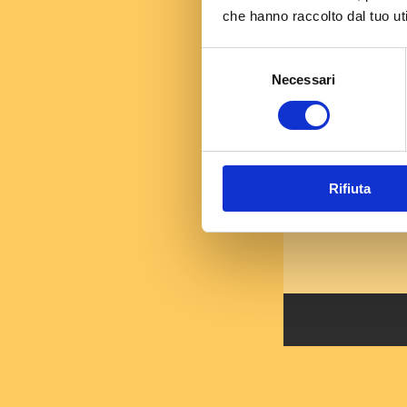
che hanno raccolto dal tuo uti
Selezione
Necessari
del
consenso
Rifiuta