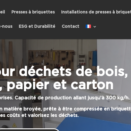
eil
Presses à briquettes
Installations de presses à brique
-nous
ESG et Durabilité
Contact
ur déchets de bois,
, papier et carton
ises. Capacité de production allant jusqu’à 300 kg/h.
n matière broyée, prête à être compressée en briquett
s coûts et valorisez les déchets.