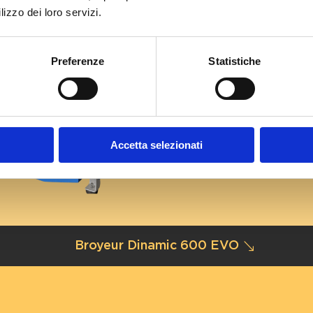
lizzo dei loro servizi.
Dinamic 600 E
Destination
Preferenze
Statistiche
Moyennes entreprises
Production indicativ
300 kg/h
Puissance du motor
Accetta selezionati
11 kW
Broyeur Dinamic 600 EVO