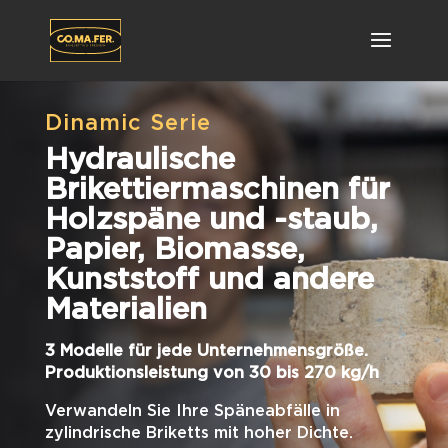
Dinamic Serie
Hydraulische
Brikettiermaschinen für
Holzspäne und -staub,
Papier, Biomasse,
Kunststoff und andere
Materialien
3 Modelle für jede Unternehmensgröße.
Produktionsleistung von 30 bis 270 kg/h
Verwandeln Sie Ihre Späneabfälle in
zylindrische Briketts mit hoher Dichte.