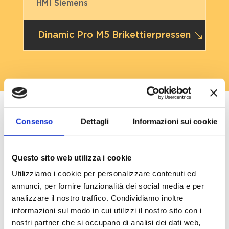
HMI Siemens
Dinamic Pro M5 Brikettierpressen
Consenso
Dettagli
Informazioni sui cookie
Kompatible Materialien
Questo sito web utilizza i cookie
Welche Materialien können Sie mit der
Utilizziamo i cookie per personalizzare contenuti ed
Dinamic Serie brikettieren?
annunci, per fornire funzionalità dei social media e per
analizzare il nostro traffico. Condividiamo inoltre
Die Brikettierpressen der Dinamic Serie sind
informazioni sul modo in cui utilizzi il nostro sito con i
für die Verdichtung von Spänen und Staub
nostri partner che si occupano di analisi dei dati web,