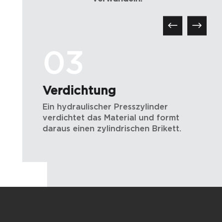
03
Verdichtung
Ein hydraulischer Presszylinder
E
das
verdichtet das Material und formt
V
er.
daraus einen zylindrischen Brikett.
B