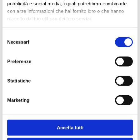
aus einer Vielzahl von Abfallmaterialien
pubblicità e social media, i quali potrebbero combinarle
konzipiert. Die optimale Feuchtigkeit für die
con altre informazioni che hai fornito loro o che hanno
Verarbeitung zu Briketts sollte zwischen 8%
raccolto dal tuo utilizzo dei loro servizi.
und 17% liegen.
Selezione
Necessari
Holz
del
consenso
Cartiero
Preferenze
Plastik
Statistiche
Biomasse
Marketing
Mehr
Sie können Ihr Material nicht finden?
Accetta tutti
Schicken Sie uns ein Testmuster: Unser